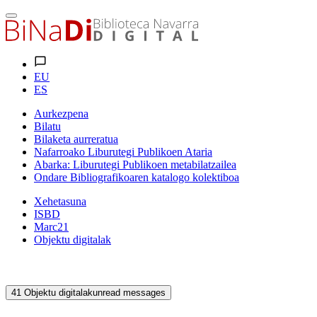
EU
ES
Aurkezpena
Bilatu
Bilaketa aurreratua
Nafarroako Liburutegi Publikoen Ataria
Abarka: Liburutegi Publikoen metabilatzailea
Ondare Bibliografikoaren katalogo kolektiboa
Xehetasuna
ISBD
Marc21
Objektu digitalak
41
Objektu digitalak
unread messages