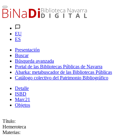
EU
ES
Presentación
Buscar
Búsqueda avanzada
Portal de las Bibliotecas Públicas de Navarra
Abarka: metabuscador de las Bibliotecas Públicas
Catálogo colectivo del Patrimonio Bibliográfico
Detalle
ISBD
Marc21
Objetos
Título:
Hemeroteca
Materias: