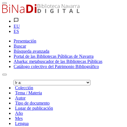
EU
ES
Presentación
Buscar
Búsqueda avanzada
Portal de las Bibliotecas Públicas de Navarra
Abarka: metabuscador de las Bibliotecas Públicas
Catálogo colectivo del Patrimonio Bibliográfico
Colección
Tema / Materia
Autor
Tipo de documento
Lugar de publicación
Año
Mes
Lengua