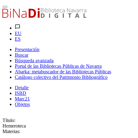
EU
ES
Presentación
Buscar
Búsqueda avanzada
Portal de las Bibliotecas Públicas de Navarra
Abarka: metabuscador de las Bibliotecas Públicas
Catálogo colectivo del Patrimonio Bibliográfico
Detalle
ISBD
Marc21
Objetos
Título:
Hemeroteca
Materias: