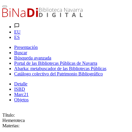
EU
ES
Presentación
Buscar
Búsqueda avanzada
Portal de las Bibliotecas Públicas de Navarra
Abarka: metabuscador de las Bibliotecas Públicas
Catálogo colectivo del Patrimonio Bibliográfico
Detalle
ISBD
Marc21
Objetos
Título:
Hemeroteca
Materias: