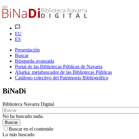
EU
ES
Presentación
Buscar
Búsqueda avanzada
Portal de las Bibliotecas Públicas de Navarra
Abarka: metabuscador de las Bibliotecas Públicas
Catálogo colectivo del Patrimonio Bibliográfico
BiNaDi
Biblioteca Navarra Digital
No ha buscado nada.
Buscar
Buscar en el contenido
Lo más buscado