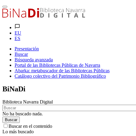
EU
ES
Presentación
Buscar
Búsqueda avanzada
Portal de las Bibliotecas Públicas de Navarra
Abarka: metabuscador de las Bibliotecas Públicas
Catálogo colectivo del Patrimonio Bibliográfico
BiNaDi
Biblioteca Navarra Digital
No ha buscado nada.
Buscar
Buscar en el contenido
Lo más buscado