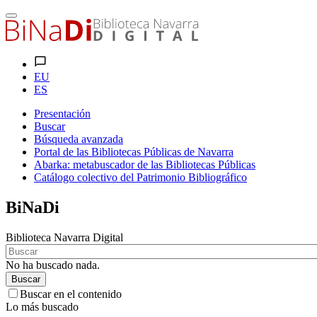
EU
ES
Presentación
Buscar
Búsqueda avanzada
Portal de las Bibliotecas Públicas de Navarra
Abarka: metabuscador de las Bibliotecas Públicas
Catálogo colectivo del Patrimonio Bibliográfico
BiNaDi
Biblioteca Navarra Digital
No ha buscado nada.
Buscar
Buscar en el contenido
Lo más buscado