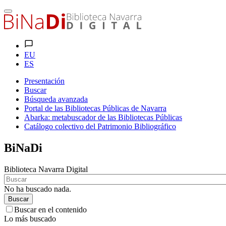
EU
ES
Presentación
Buscar
Búsqueda avanzada
Portal de las Bibliotecas Públicas de Navarra
Abarka: metabuscador de las Bibliotecas Públicas
Catálogo colectivo del Patrimonio Bibliográfico
BiNaDi
Biblioteca Navarra Digital
No ha buscado nada.
Buscar
Buscar en el contenido
Lo más buscado