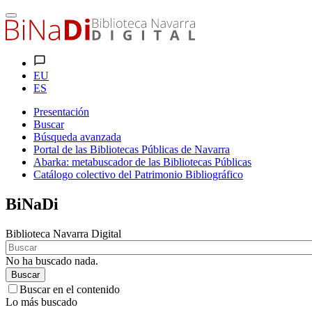
EU
ES
Presentación
Buscar
Búsqueda avanzada
Portal de las Bibliotecas Públicas de Navarra
Abarka: metabuscador de las Bibliotecas Públicas
Catálogo colectivo del Patrimonio Bibliográfico
BiNaDi
Biblioteca Navarra Digital
No ha buscado nada.
Buscar
Buscar en el contenido
Lo más buscado