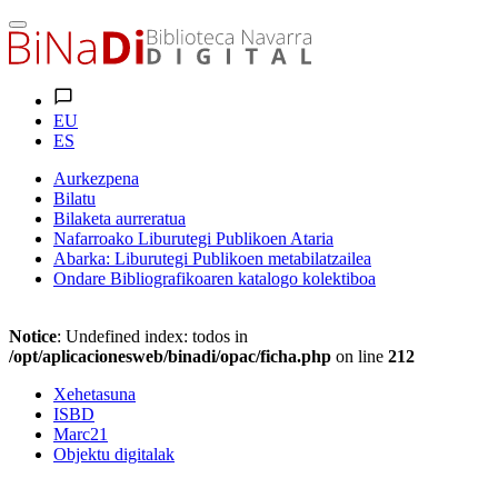
EU
ES
Aurkezpena
Bilatu
Bilaketa aurreratua
Nafarroako Liburutegi Publikoen Ataria
Abarka: Liburutegi Publikoen metabilatzailea
Ondare Bibliografikoaren katalogo kolektiboa
Notice
: Undefined index: todos in
/opt/aplicacionesweb/binadi/opac/ficha.php
on line
212
Xehetasuna
ISBD
Marc21
Objektu digitalak