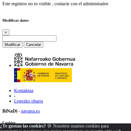
Este registros no es visible , contacte con el administrador
Modificar datos
×
Modificar
Cancelar
Kontaktua
-
Legezko oharra
BiNaDi
-
navarra.es
Cookies
¿Te gustan las cookies?
🍪 Nosotros usamos cookies para