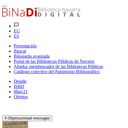
EU
ES
Presentación
Buscar
Búsqueda avanzada
Portal de las Bibliotecas Públicas de Navarra
Abarka: metabuscador de las Bibliotecas Públicas
Catálogo colectivo del Patrimonio Bibliográfico
Detalle
ISBD
Marc21
Objetos
4
Objetos
unread messages