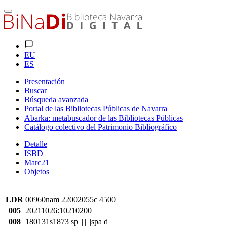
EU
ES
Presentación
Buscar
Búsqueda avanzada
Portal de las Bibliotecas Públicas de Navarra
Abarka: metabuscador de las Bibliotecas Públicas
Catálogo colectivo del Patrimonio Bibliográfico
Detalle
ISBD
Marc21
Objetos
LDR
00960nam 22002055c 4500
005
20211026:10210200
008
180131s1873 sp |||| ||spa d