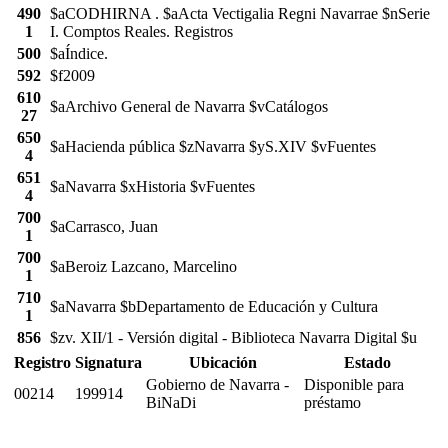
490
$aCODHIRNA . $aActa Vectigalia Regni Navarrae $nSerie
1
I. Comptos Reales. Registros
500
$aÍndice.
592
$f2009
610
$aArchivo General de Navarra $vCatálogos
27
650
$aHacienda pública $zNavarra $yS.XIV $vFuentes
4
651
$aNavarra $xHistoria $vFuentes
4
700
$aCarrasco, Juan
1
700
$aBeroiz Lazcano, Marcelino
1
710
$aNavarra $bDepartamento de Educación y Cultura
1
856
$zv. XII/1 - Versión digital - Biblioteca Navarra Digital $u
Registro
Signatura
Ubicación
Estado
Gobierno de Navarra -
Disponible para
00214
199914
BiNaDi
préstamo