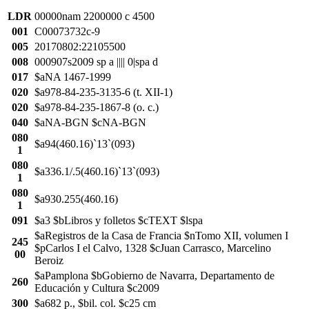
LDR
00000nam 2200000 c 4500
001
C00073732c-9
005
20170802:22105500
008
000907s2009 sp a |||| 0|spa d
017
$aNA 1467-1999
020
$a978-84-235-3135-6 (t. XII-1)
020
$a978-84-235-1867-8 (o. c.)
040
$aNA-BGN $cNA-BGN
080
$a94(460.16)`13`(093)
1
080
$a336.1/.5(460.16)`13`(093)
1
080
$a930.255(460.16)
1
091
$a3 $bLibros y folletos $cTEXT $lspa
$aRegistros de la Casa de Francia $nTomo XII, volumen I
245
$pCarlos I el Calvo, 1328 $cJuan Carrasco, Marcelino
00
Beroiz
$aPamplona $bGobierno de Navarra, Departamento de
260
Educación y Cultura $c2009
300
$a682 p., $bil. col. $c25 cm