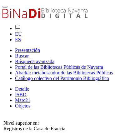
EU
ES
Presentación
Buscar
Búsqueda avanzada
Portal de las Bibliotecas Públicas de Navarra
Abarka: metabuscador de las Bibliotecas Públicas
Catálogo colectivo del Patrimonio Bibliográfico
Detalle
ISBD
Marc21
Objetos
Nivel superior en:
Registros de la Casa de Francia