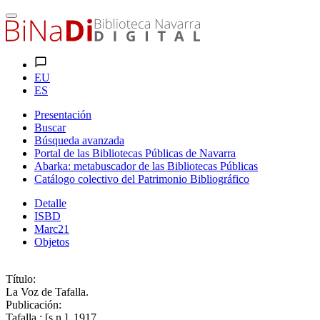
EU
ES
Presentación
Buscar
Búsqueda avanzada
Portal de las Bibliotecas Públicas de Navarra
Abarka: metabuscador de las Bibliotecas Públicas
Catálogo colectivo del Patrimonio Bibliográfico
Detalle
ISBD
Marc21
Objetos
Título:
La Voz de Tafalla.
Publicación:
Tafalla : [s.n.], 1917