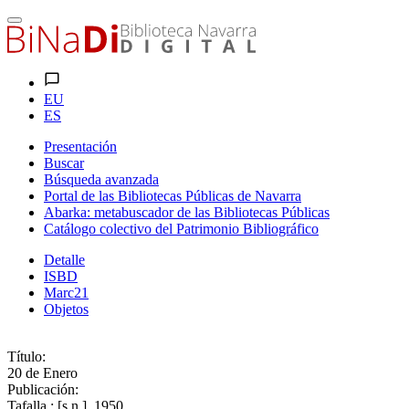
EU
ES
Presentación
Buscar
Búsqueda avanzada
Portal de las Bibliotecas Públicas de Navarra
Abarka: metabuscador de las Bibliotecas Públicas
Catálogo colectivo del Patrimonio Bibliográfico
Detalle
ISBD
Marc21
Objetos
Título:
20 de Enero
Publicación:
Tafalla : [s.n.], 1950