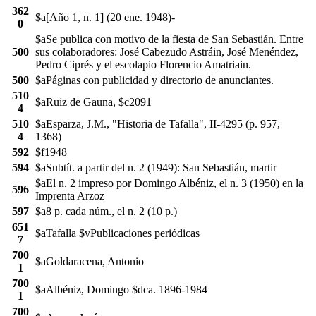
362
$a[Año 1, n. 1] (20 ene. 1948)-
0
$aSe publica con motivo de la fiesta de San Sebastián. Entre
500
sus colaboradores: José Cabezudo Astráin, José Menéndez,
Pedro Ciprés y el escolapio Florencio Amatriain.
500
$aPáginas con publicidad y directorio de anunciantes.
510
$aRuiz de Gauna, $c2091
4
510
$aEsparza, J.M., "Historia de Tafalla", II-4295 (p. 957,
4
1368)
592
$f1948
594
$aSubtít. a partir del n. 2 (1949): San Sebastián, martir
$aEl n. 2 impreso por Domingo Albéniz, el n. 3 (1950) en la
596
Imprenta Arzoz
597
$a8 p. cada núm., el n. 2 (10 p.)
651
$aTafalla $vPublicaciones periódicas
7
700
$aGoldaracena, Antonio
1
700
$aAlbéniz, Domingo $dca. 1896-1984
1
700