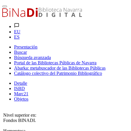
EU
ES
Presentación
Buscar
Búsqueda avanzada
Portal de las Bibliotecas Públicas de Navarra
Abarka: metabuscador de las Bibliotecas Públicas
Catálogo colectivo del Patrimonio Bibliográfico
Detalle
ISBD
Marc21
Objetos
Nivel superior en:
Fondos BINADI.
Hemeroteca