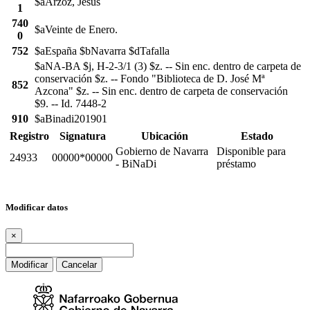
$aArzoz, Jesús
1
740
$aVeinte de Enero.
0
752
$aEspaña $bNavarra $dTafalla
$aNA-BA $j, H-2-3/1 (3) $z. -- Sin enc. dentro de carpeta de
conservación $z. -- Fondo "Biblioteca de D. José Mª
852
Azcona" $z. -- Sin enc. dentro de carpeta de conservación
$9. -- Id. 7448-2
910
$aBinadi201901
Registro
Signatura
Ubicación
Estado
Gobierno de Navarra
Disponible para
24933
00000*00000
- BiNaDi
préstamo
Modificar datos
×
Modificar
Cancelar