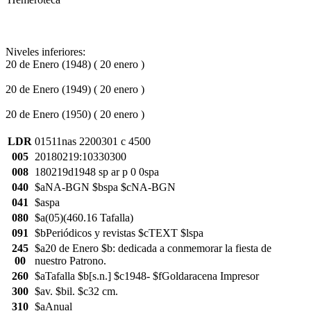
Niveles inferiores:
20 de Enero (1948) ( 20 enero )
20 de Enero (1949) ( 20 enero )
20 de Enero (1950) ( 20 enero )
LDR
01511nas 2200301 c 4500
005
20180219:10330300
008
180219d1948 sp ar p 0 0spa
040
$aNA-BGN $bspa $cNA-BGN
041
$aspa
080
$a(05)(460.16 Tafalla)
091
$bPeriódicos y revistas $cTEXT $lspa
245
$a20 de Enero $b: dedicada a conmemorar la fiesta de
00
nuestro Patrono.
260
$aTafalla $b[s.n.] $c1948- $fGoldaracena Impresor
300
$av. $bil. $c32 cm.
310
$aAnual