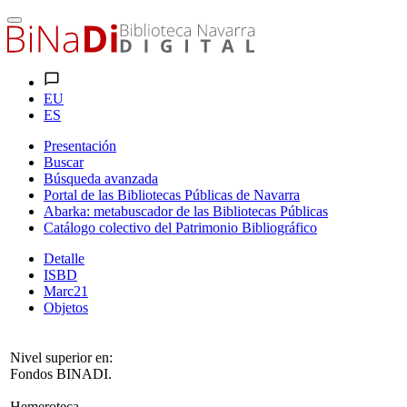
EU
ES
Presentación
Buscar
Búsqueda avanzada
Portal de las Bibliotecas Públicas de Navarra
Abarka: metabuscador de las Bibliotecas Públicas
Catálogo colectivo del Patrimonio Bibliográfico
Detalle
ISBD
Marc21
Objetos
Nivel superior en:
Fondos BINADI.
Hemeroteca