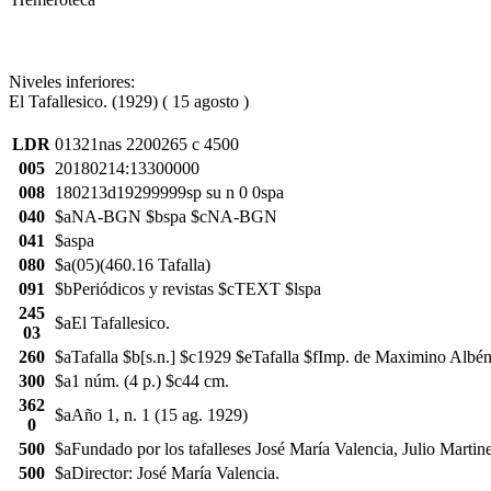
Niveles inferiores:
El Tafallesico. (1929) ( 15 agosto )
LDR
01321nas 2200265 c 4500
005
20180214:13300000
008
180213d19299999sp su n 0 0spa
040
$aNA-BGN $bspa $cNA-BGN
041
$aspa
080
$a(05)(460.16 Tafalla)
091
$bPeriódicos y revistas $cTEXT $lspa
245
$aEl Tafallesico.
03
260
$aTafalla $b[s.n.] $c1929 $eTafalla $fImp. de Maximino Albén
300
$a1 núm. (4 p.) $c44 cm.
362
$aAño 1, n. 1 (15 ag. 1929)
0
500
$aFundado por los tafalleses José María Valencia, Julio Martin
500
$aDirector: José María Valencia.