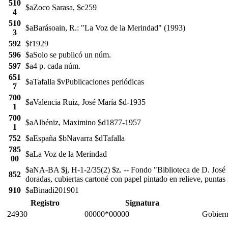
510
$aZoco Sarasa, $c259
4
510
$aBarásoain, R.: "La Voz de la Merindad" (1993)
3
592
$f1929
596
$aSolo se publicó un núm.
597
$a4 p. cada núm.
651
$aTafalla $vPublicaciones periódicas
7
700
$aValencia Ruiz, José María $d-1935
1
700
$aAlbéniz, Maximino $d1877-1957
1
752
$aEspaña $bNavarra $dTafalla
785
$aLa Voz de la Merindad
00
$aNA-BA $j, H-1-2/35(2) $z. -- Fondo "Biblioteca de D. José M
852
doradas, cubiertas cartoné con papel pintado en relieve, puntas
910
$aBinadi201901
Registro
Signatura
24930
00000*00000
Gobiern