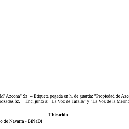
ª Azcona" $z. -- Etiqueta pegada en h. de guarda: "Propiedad de Azcona
 rozadas $z. -- Enc. junto a: "La Voz de Tafalla" y "La Voz de la Merind
Ubicación
o de Navarra - BiNaDi