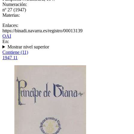
Numeración:
nº 27 (1947)
Materias:
Enlaces:
https://binadi.navarra.es/registro/00013139
OAI
En:
Mostrar nivel superior
Contiene (11)
1947
11