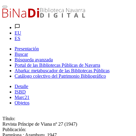
EU
ES
Presentación
Buscar
Búsqueda avanzada
Portal de las Bibliotecas Públicas de Navarra
Abarka: metabuscador de las Bibliotecas Públicas
Catálogo colectivo del Patrimonio Bibliográfico
Detalle
ISBD
Marc21
Objetos
Título:
Revista Príncipe de Viana nº 27 (1947)
Publicación:
Pamplona : Aramburu, 1947