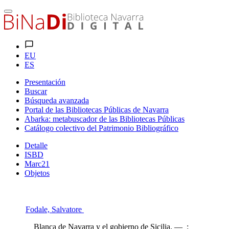
EU
ES
Presentación
Buscar
Búsqueda avanzada
Portal de las Bibliotecas Públicas de Navarra
Abarka: metabuscador de las Bibliotecas Públicas
Catálogo colectivo del Patrimonio Bibliográfico
Detalle
ISBD
Marc21
Objetos
Fodale, Salvatore
Blanca de Navarra y el gobierno de Sicilia. — :