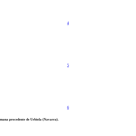
4
5
6
romana procedente de Urbiola (Navarra).