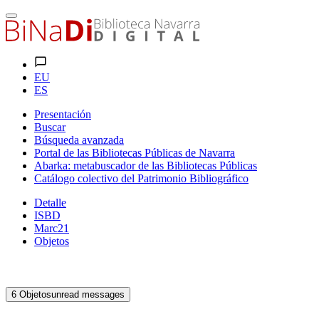
EU
ES
Presentación
Buscar
Búsqueda avanzada
Portal de las Bibliotecas Públicas de Navarra
Abarka: metabuscador de las Bibliotecas Públicas
Catálogo colectivo del Patrimonio Bibliográfico
Detalle
ISBD
Marc21
Objetos
6
Objetos
unread messages