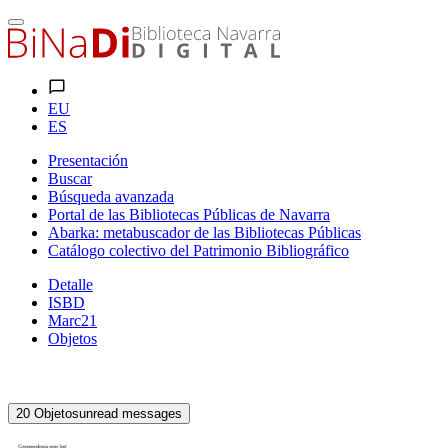
EU
ES
Presentación
Buscar
Búsqueda avanzada
Portal de las Bibliotecas Públicas de Navarra
Abarka: metabuscador de las Bibliotecas Públicas
Catálogo colectivo del Patrimonio Bibliográfico
Detalle
ISBD
Marc21
Objetos
20
Objetos
unread messages