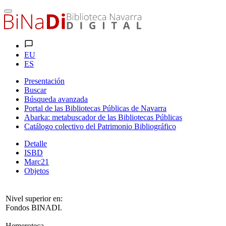
EU
ES
Presentación
Buscar
Búsqueda avanzada
Portal de las Bibliotecas Públicas de Navarra
Abarka: metabuscador de las Bibliotecas Públicas
Catálogo colectivo del Patrimonio Bibliográfico
Detalle
ISBD
Marc21
Objetos
Nivel superior en:
Fondos BINADI.
Hemeroteca