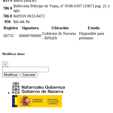
655 4
$atext (article)
$nRevista Príncipe de Viana, nº 0106-0107 (1967) pag. 21 y
786 0
sgts.
786 0
$nISSN 0032-8472
856
$aLink $u
Registro
Signatura
Ubicación
Estado
Gobierno de Navarra
Disponible para
00735
00000*00000
- BiNaDi
préstamo
Modificar datos
×
Modificar
Cancelar