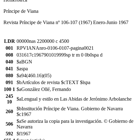
Príncipe de Viana
Revista Príncipe de Viana nº 106-107 (1967) Enero-Junio 1967
LDR
00000nas 2200000 c 4500
001
RPVIANAnro-0106-0107-pagina0021
008
031617c1967901019999sp tr m 0 0b0spa d
040
$aBGN
041
$aspa
080
$a94(460.16)(05)
091
$bArtículos de revista $cTEXT $lspa
100 1
$aGonzález Ollé, Fernando
245
$aLengual y estilo en Las Abidas de Jerónimo Arbolanche
10
$bInstitución Príncipe de Viana. Gobierno de Navarra
260
$c1967
$aSe autoriza la copia para la investigación. © Gobierno de
506
Navarra
592
$f1967