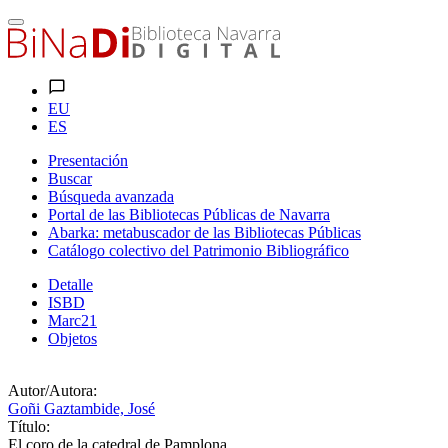
EU
ES
Presentación
Buscar
Búsqueda avanzada
Portal de las Bibliotecas Públicas de Navarra
Abarka: metabuscador de las Bibliotecas Públicas
Catálogo colectivo del Patrimonio Bibliográfico
Detalle
ISBD
Marc21
Objetos
Autor/Autora:
Goñi Gaztambide, José
Título:
El coro de la catedral de Pamplona