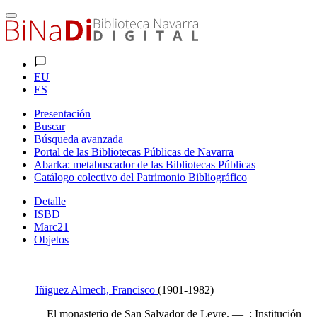
EU
ES
Presentación
Buscar
Búsqueda avanzada
Portal de las Bibliotecas Públicas de Navarra
Abarka: metabuscador de las Bibliotecas Públicas
Catálogo colectivo del Patrimonio Bibliográfico
Detalle
ISBD
Marc21
Objetos
Iñiguez Almech, Francisco
(1901-1982)
El monasterio de San Salvador de Leyre. — : Institución