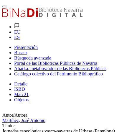
EU
ES
Presentación
Buscar
Búsqueda avanzada
Portal de las Bibliotecas Públicas de Navarra
Abarka: metabuscador de las Bibliotecas Públicas
Catálogo colectivo del Patrimonio Bibliográfico
Detalle
ISBD
Marc21
Objetos
Autor/Autora:
Martínez, José Antonio
Título:
Jornadas espeologicas vasco-navarras de Urbasa (Pamplona)