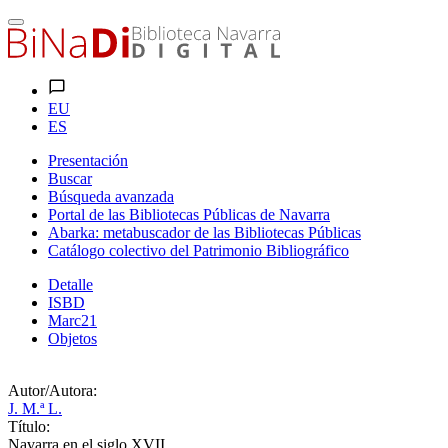
EU
ES
Presentación
Buscar
Búsqueda avanzada
Portal de las Bibliotecas Públicas de Navarra
Abarka: metabuscador de las Bibliotecas Públicas
Catálogo colectivo del Patrimonio Bibliográfico
Detalle
ISBD
Marc21
Objetos
Autor/Autora:
J. M.ª L.
Título:
Navarra en el siglo XVII