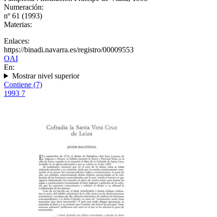
Numeración:
nº 61 (1993)
Materias:
Enlaces:
https://binadi.navarra.es/registro/00009553
OAI
En:
Mostrar nivel superior
Contiene (7)
1993
7