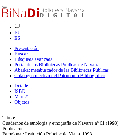
EU
ES
Presentación
Buscar
Búsqueda avanzada
Portal de las Bibliotecas Públicas de Navarra
Abarka: metabuscador de las Bibliotecas Públicas
Catálogo colectivo del Patrimonio Bibliográfico
Detalle
ISBD
Marc21
Objetos
Título:
Cuadernos de etnología y etnografía de Navarra nº 61 (1993)
Publicación:
Pamplona : Institución Príncipe de Viana, 1993