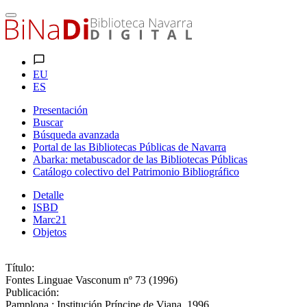
EU
ES
Presentación
Buscar
Búsqueda avanzada
Portal de las Bibliotecas Públicas de Navarra
Abarka: metabuscador de las Bibliotecas Públicas
Catálogo colectivo del Patrimonio Bibliográfico
Detalle
ISBD
Marc21
Objetos
Título:
Fontes Linguae Vasconum nº 73 (1996)
Publicación:
Pamplona : Institución Príncipe de Viana, 1996