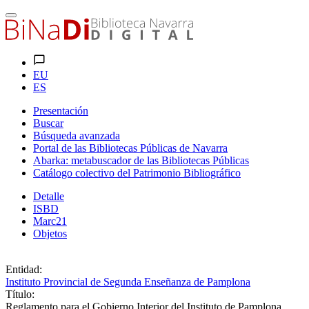
EU
ES
Presentación
Buscar
Búsqueda avanzada
Portal de las Bibliotecas Públicas de Navarra
Abarka: metabuscador de las Bibliotecas Públicas
Catálogo colectivo del Patrimonio Bibliográfico
Detalle
ISBD
Marc21
Objetos
Entidad:
Instituto Provincial de Segunda Enseñanza de Pamplona
Título:
Reglamento para el Gobierno Interior del Instituto de Pamplona