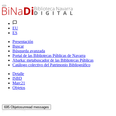
EU
ES
Presentación
Buscar
Búsqueda avanzada
Portal de las Bibliotecas Públicas de Navarra
Abarka: metabuscador de las Bibliotecas Públicas
Catálogo colectivo del Patrimonio Bibliográfico
Detalle
ISBD
Marc21
Objetos
695
Objetos
unread messages