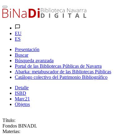
EU
ES
Presentación
Buscar
Búsqueda avanzada
Portal de las Bibliotecas Públicas de Navarra
Abarka: metabuscador de las Bibliotecas Públicas
Catálogo colectivo del Patrimonio Bibliográfico
Detalle
ISBD
Marc21
Objetos
Título:
Fondos BINADI.
Materias: