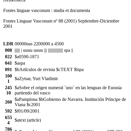
Fontes linguae vasconum : studia et documenta
Fontes Linguae Vasconum nº 88 (2001) Septiembre-Diciembre
2001
LDR
00000nas 2200000 a 4500
008
|||||| | uuuu uuuu ||| ||||||||||||||||| spa ||
022
$a0590-1871
041
$aspa
091
$bArtículos de revista $cTEXT $lspa
100
$aZytsar, Yuri Vladimir
1
245
$aSobre el origen numeral `uno` en las lenguas de Eurasia
10
partiendo del vasco
$aPamplona $bGobierno de Navarra. Institución Príncipe de
260
Viana $c2001
592
$f01/09/2001
655
$atext (article)
4
786