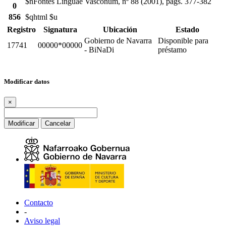
$nFontes Linguae Vasconum, nº 88 (2001), pags. 377-382
0
856
$qhtml $u
Registro
Signatura
Ubicación
Estado
Gobierno de Navarra
Disponible para
17741
00000*00000
- BiNaDi
préstamo
Modificar datos
×
Modificar
Cancelar
Contacto
-
Aviso legal