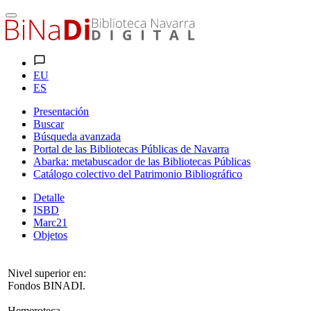
EU
ES
Presentación
Buscar
Búsqueda avanzada
Portal de las Bibliotecas Públicas de Navarra
Abarka: metabuscador de las Bibliotecas Públicas
Catálogo colectivo del Patrimonio Bibliográfico
Detalle
ISBD
Marc21
Objetos
Nivel superior en:
Fondos BINADI.
Hemeroteca