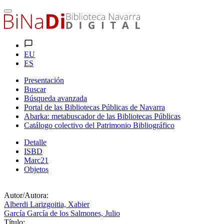
EU
ES
Presentación
Buscar
Búsqueda avanzada
Portal de las Bibliotecas Públicas de Navarra
Abarka: metabuscador de las Bibliotecas Públicas
Catálogo colectivo del Patrimonio Bibliográfico
Detalle
ISBD
Marc21
Objetos
Autor/Autora:
Alberdi Larizgoitia, Xabier
García García de los Salmones, Julio
Título: