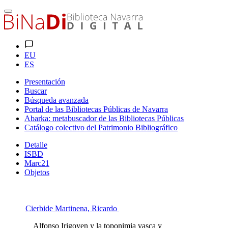
EU
ES
Presentación
Buscar
Búsqueda avanzada
Portal de las Bibliotecas Públicas de Navarra
Abarka: metabuscador de las Bibliotecas Públicas
Catálogo colectivo del Patrimonio Bibliográfico
Detalle
ISBD
Marc21
Objetos
Cierbide Martinena, Ricardo
Alfonso Irigoyen y la toponimia vasca y