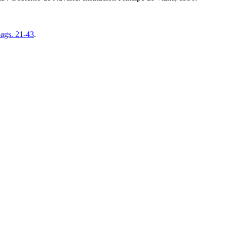
ags. 21-43
.