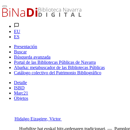
EU
ES
Presentación
Buscar
Búsqueda avanzada
Portal de las Bibliotecas Públicas de Navarra
Abarka: metabuscador de las Bibliotecas Públicas
Catálogo colectivo del Patrimonio Bibliográfico
Detalle
ISBD
Marc21
Objetos
Hidalgo Eizagirre, Victor
Hurbiltze bat euskal hitz-ordenaren tradicionari. — Pamplon