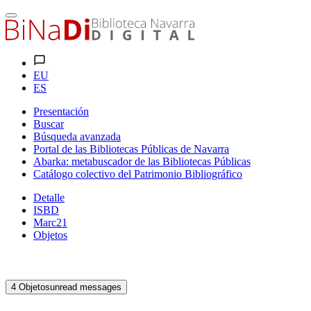
EU
ES
Presentación
Buscar
Búsqueda avanzada
Portal de las Bibliotecas Públicas de Navarra
Abarka: metabuscador de las Bibliotecas Públicas
Catálogo colectivo del Patrimonio Bibliográfico
Detalle
ISBD
Marc21
Objetos
4
Objetos
unread messages