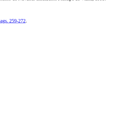
pags. 259-272
.