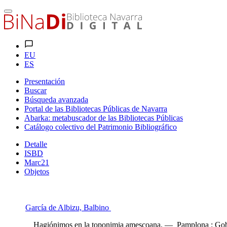
EU
ES
Presentación
Buscar
Búsqueda avanzada
Portal de las Bibliotecas Públicas de Navarra
Abarka: metabuscador de las Bibliotecas Públicas
Catálogo colectivo del Patrimonio Bibliográfico
Detalle
ISBD
Marc21
Objetos
García de Albizu, Balbino
Hagiónimos en la toponimia amescoana. — Pamplona : Gobier