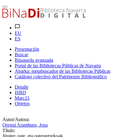
EU
ES
Presentación
Buscar
Búsqueda avanzada
Portal de las Bibliotecas Públicas de Navarra
Abarka: metabuscador de las Bibliotecas Públicas
Catálogo colectivo del Patrimonio Bibliográfico
Detalle
ISBD
Marc21
Objetos
Autor/Autora:
Oregui Aramburu, Josu
Título:
Júpiter, oste, eta osterantzekoak