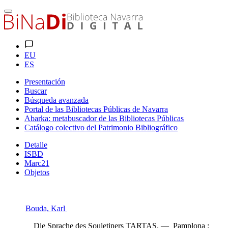
EU
ES
Presentación
Buscar
Búsqueda avanzada
Portal de las Bibliotecas Públicas de Navarra
Abarka: metabuscador de las Bibliotecas Públicas
Catálogo colectivo del Patrimonio Bibliográfico
Detalle
ISBD
Marc21
Objetos
Bouda, Karl
Die Sprache des Souletiners TARTAS. — Pamplona :