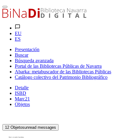
EU
ES
Presentación
Buscar
Búsqueda avanzada
Portal de las Bibliotecas Públicas de Navarra
Abarka: metabuscador de las Bibliotecas Públicas
Catálogo colectivo del Patrimonio Bibliográfico
Detalle
ISBD
Marc21
Objetos
12
Objetos
unread messages