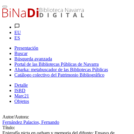
EU
ES
Presentación
Buscar
Búsqueda avanzada
Portal de las Bibliotecas Públicas de Navarra
Abarka: metabuscador de las Bibliotecas Públicas
Catálogo colectivo del Patrimonio Bibliográfico
Detalle
ISBD
Marc21
Objetos
Autor/Autora:
Fernández Palacios, Fernando
Título:
Epigrafía picta en ogham y memoria del difunto: Ensayo de