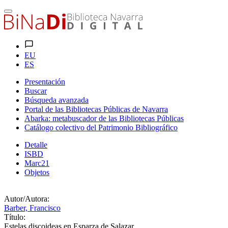
EU
ES
Presentación
Buscar
Búsqueda avanzada
Portal de las Bibliotecas Públicas de Navarra
Abarka: metabuscador de las Bibliotecas Públicas
Catálogo colectivo del Patrimonio Bibliográfico
Detalle
ISBD
Marc21
Objetos
Autor/Autora:
Barber, Francisco
Título:
Estelas discoideas en Esparza de Salazar