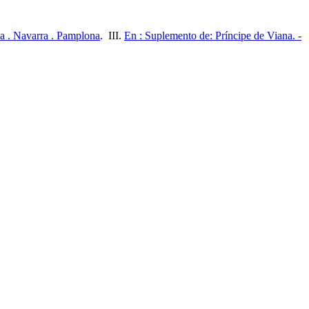
a . Navarra . Pamplona
. III.
En : Suplemento de: Príncipe de Viana. -