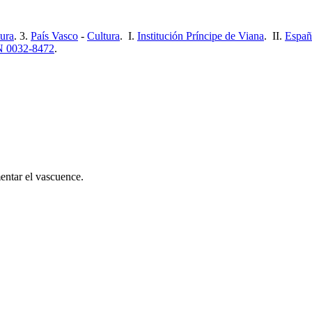
ura
. 3.
País Vasco
-
Cultura
. I.
Institución Príncipe de Viana
. II.
Españ
SN 0032-8472
.
entar el vascuence.