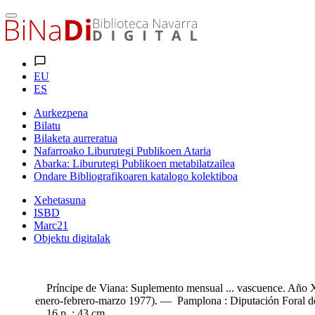
EU
ES
Aurkezpena
Bilatu
Bilaketa aurreratua
Nafarroako Liburutegi Publikoen Ataria
Abarka: Liburutegi Publikoen metabilatzailea
Ondare Bibliografikoaren katalogo kolektiboa
Xehetasuna
ISBD
Marc21
Objektu digitalak
Príncipe de Viana: Suplemento mensual ... vascuence. Año X
enero-febrero-marzo 1977). — Pamplona : Diputación Foral d
16 p. ; 43 cm.