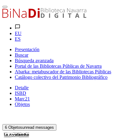
EU
ES
Presentación
Buscar
Búsqueda avanzada
Portal de las Bibliotecas Públicas de Navarra
Abarka: metabuscador de las Bibliotecas Públicas
Catálogo colectivo del Patrimonio Bibliográfico
Detalle
ISBD
Marc21
Objetos
6
Objetos
unread messages