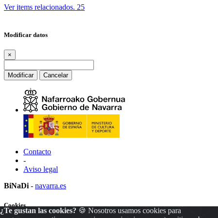
Ver items relacionados.
25
Modificar datos
×
Modificar
Cancelar
Contacto
-
Aviso legal
BiNaDi
-
navarra.es
Cookies
¿Te gustan las cookies?
🍪 Nosotros usamos cookies para