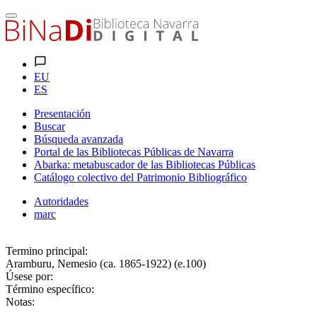
EU
ES
Presentación
Buscar
Búsqueda avanzada
Portal de las Bibliotecas Públicas de Navarra
Abarka: metabuscador de las Bibliotecas Públicas
Catálogo colectivo del Patrimonio Bibliográfico
Autoridades
marc
Termino principal:
Aramburu, Nemesio (ca. 1865-1922) (e.100)
Úsese por:
Término específico:
Notas: