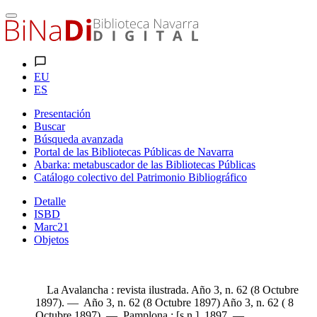
EU
ES
Presentación
Buscar
Búsqueda avanzada
Portal de las Bibliotecas Públicas de Navarra
Abarka: metabuscador de las Bibliotecas Públicas
Catálogo colectivo del Patrimonio Bibliográfico
Detalle
ISBD
Marc21
Objetos
La Avalancha : revista ilustrada. Año 3, n. 62 (8 Octubre
1897). — Año 3, n. 62 (8 Octubre 1897) Año 3, n. 62 ( 8
Octubre 1897). — Pamplona : [s.n.], 1897. —