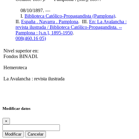
08/10/1897. —
I.
Biblioteca Católico-Propagandista (Pamplona)
.
II.
España . Navarra . Pamplona
. III.
En: La Avalancha :
revista ilustrada / Biblioteca Católico-Propagandista. --
Pamplona : [s.n.], 1895-1950
.
008(460.16 05)
Nivel superior en:
Fondos BINADI.
Hemeroteca
La Avalancha : revista ilustrada
Modificar datos
×
Modificar
Cancelar