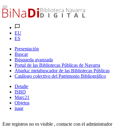
EU
ES
Presentación
Buscar
Búsqueda avanzada
Portal de las Bibliotecas Públicas de Navarra
Abarka: metabuscador de las Bibliotecas Públicas
Catálogo colectivo del Patrimonio Bibliográfico
Detalle
ISBD
Marc21
Objetos
isaar
Este registros no es visible , contacte con el administrador