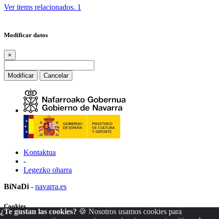
Ver items relacionados.
1
Modificar datos
×
Modificar
Cancelar
Kontaktua
-
Legezko oharra
BiNaDi
-
navarra.es
Cookies
¿Te gustan las cookies?
🍪 Nosotros usamos cookies para