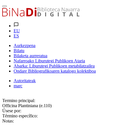
EU
ES
Aurkezpena
Bilatu
Bilaketa aurreratua
Nafarroako Liburutegi Publikoen Ataria
Abarka: Liburutegi Publikoen metabilatzailea
Ondare Bibliografikoaren katalogo kolektiboa
Autoritateak
marc
Termino principal:
Officina Plantiniana (e.110)
Úsese por:
Término específico:
Notas: