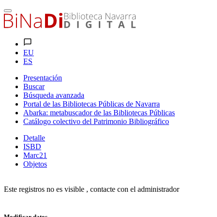
EU
ES
Presentación
Buscar
Búsqueda avanzada
Portal de las Bibliotecas Públicas de Navarra
Abarka: metabuscador de las Bibliotecas Públicas
Catálogo colectivo del Patrimonio Bibliográfico
Detalle
ISBD
Marc21
Objetos
Este registros no es visible , contacte con el administrador
Modificar datos